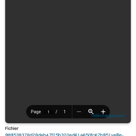
Téléchargement
Fichier
989538378d28deb47f25b320ed61a650fc67b951veille-