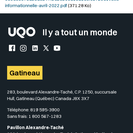
informationnelle-avril-2022.pdf
(371.28 Ko)
Il y a tout un monde
Facebook de l'UQO
Instagram de l'UQO
LinkedIn de l'UQO
X (Twitter) de l'UQO
YouTube de l'UQO
Gatineau
283, boulevard Alexandre-Taché, C.P. 1250, succursale
Hull, Gatineau (Québec) Canada J8X 3X7
Téléphone:
819 595-3900
Sans frais:
1 800 567-1283
Pavillon Alexandre-Taché