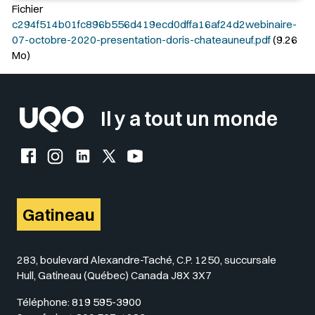
Fichier
c294f514b01fc896b556d419ecd0dffa16af24d2webinaire-
07-octobre-2020-presentation-doris-chateauneuf.pdf
(9.26
Mo)
Il y a tout un monde
Facebook de l'UQO
Instagram de l'UQO
LinkedIn de l'UQO
X (Twitter) de l'UQO
YouTube de l'UQO
Gatineau
283, boulevard Alexandre-Taché, C.P. 1250, succursale
Hull, Gatineau (Québec) Canada J8X 3X7
Téléphone:
819 595-3900