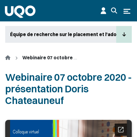
Aller au contenu principal
Ouvr
Équipe de recherche sur le placement et l'adoption en
Accueil
Webinaire 07 octobre 2020 - présentation Doris Chateauneuf
Webinaire 07 octobre 2020 -
présentation Doris
Chateauneuf