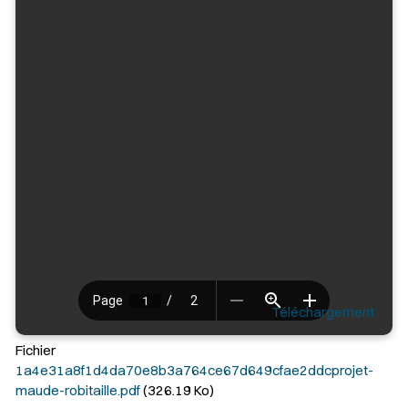
Téléchargement
Fichier
1a4e31a8f1d4da70e8b3a764ce67d649cfae2ddcprojet-
maude-robitaille.pdf
(326.19 Ko)