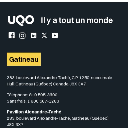
Il y a tout un monde
Facebook de l'UQO
Instagram de l'UQO
LinkedIn de l'UQO
X (Twitter) de l'UQO
YouTube de l'UQO
Gatineau
283, boulevard Alexandre-Taché, C.P. 1250, succursale
Hull, Gatineau (Québec) Canada J8X 3X7
Téléphone:
819 595-3900
Sans frais:
1 800 567-1283
Pavillon Alexandre-Taché
283, boulevard Alexandre-Taché, Gatineau (Québec)
J8X 3X7