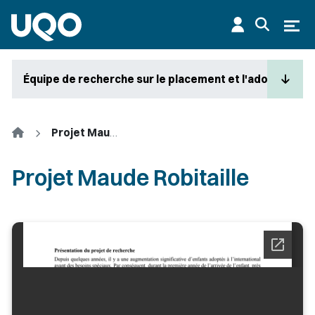
Aller au contenu principal
Ouvr
Équipe de recherche sur le placement et l'adoption en
Accueil
Projet Maude Robitaille
Projet Maude Robitaille