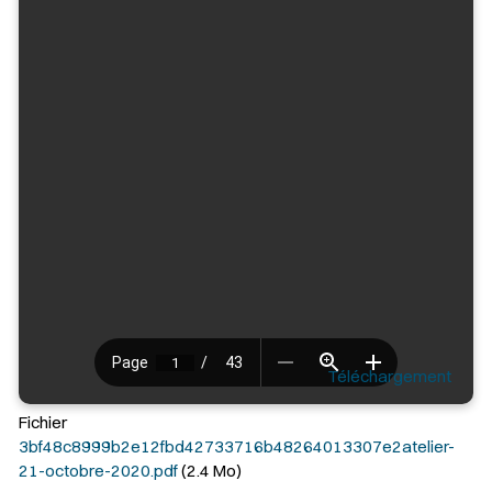
Téléchargement
Fichier
3bf48c8999b2e12fbd42733716b48264013307e2atelier-
21-octobre-2020.pdf
(2.4 Mo)