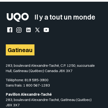
Il y a tout un monde
Facebook de l'UQO
Instagram de l'UQO
LinkedIn de l'UQO
X (Twitter) de l'UQO
YouTube de l'UQO
Gatineau
283, boulevard Alexandre-Taché, C.P. 1250, succursale
Hull, Gatineau (Québec) Canada J8X 3X7
Téléphone:
819 595-3900
Sans frais:
1 800 567-1283
Pavillon Alexandre-Taché
283, boulevard Alexandre-Taché, Gatineau (Québec)
J8X 3X7