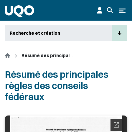
Aller au contenu principal
Ouvr
Recherche et création
Accueil
Résumé des principales règles des conseils fédéraux
Résumé des principales
règles des conseils
fédéraux