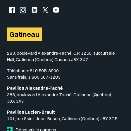
Facebook de l'UQO
Instagram de l'UQO
LinkedIn de l'UQO
X (Twitter) de l'UQO
YouTube de l'UQO
Gatineau
283, boulevard Alexandre-Taché, C.P. 1250, succursale
Hull, Gatineau (Québec) Canada J8X 3X7
Téléphone:
819 595-3900
Sans frais:
1 800 567-1283
Pavillon Alexandre-Taché
283, boulevard Alexandre-Taché, Gatineau (Québec)
J8X 3X7
Pavillon Lucien-Brault
101, rue Saint-Jean-Bosco, Gatineau (Québec) J8Y 3G5
Découvrir le campus