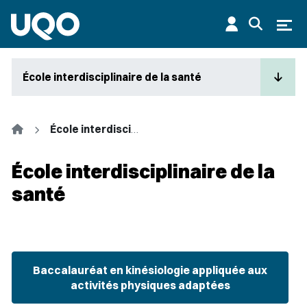
Aller au contenu principal
Ouvr
École interdisciplinaire de la santé
Accueil
École interdisciplinaire de la santé
École interdisciplinaire de la
santé
Baccalauréat en kinésiologie appliquée aux
activités physiques adaptées