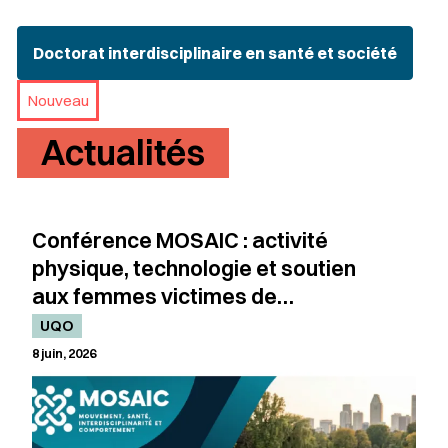
Doctorat interdisciplinaire en santé et société
Nouveau
Actualités
Conférence MOSAIC : activité
physique, technologie et soutien
aux femmes victimes de
violence
UQO
8 juin, 2026