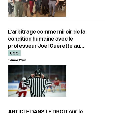
L’arbitrage comme miroir de la
condition humaine avec le
professeur Joël Guérette au
micro de Paul Journet
UQO
14 mai, 2026
ARTICLE DANS LE DROIT sur le