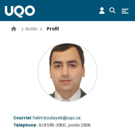
Aller au contenu principal
Ouvr
Accueil
Bottin
Profil
Courriel
:
halim.boutayeb@uqo.ca
Téléphone
: 819 595-3900 , poste 2908