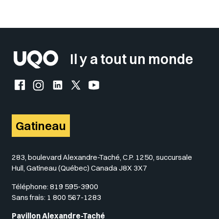
Il y a tout un monde
Facebook de l'UQO
Instagram de l'UQO
LinkedIn de l'UQO
X (Twitter) de l'UQO
YouTube de l'UQO
Gatineau
283, boulevard Alexandre-Taché, C.P. 1250, succursale
Hull, Gatineau (Québec) Canada J8X 3X7
Téléphone:
819 595-3900
Sans frais:
1 800 567-1283
Pavillon Alexandre-Taché