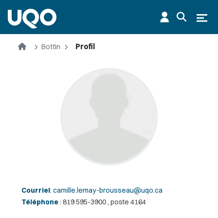
Aller au contenu principal
Ouvr
Accueil
Bottin
Profil
Courriel
:
camille.lemay-brousseau@uqo.ca
Téléphone
: 819 595-3900 , poste 4164