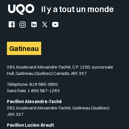
Il y a tout un monde
Facebook de l'UQO
Instagram de l'UQO
LinkedIn de l'UQO
X (Twitter) de l'UQO
YouTube de l'UQO
Gatineau
283, boulevard Alexandre-Taché, C.P. 1250, succursale
Hull, Gatineau (Québec) Canada J8X 3X7
Téléphone:
819 595-3900
Sans frais:
1 800 567-1283
Pavillon Alexandre-Taché
283, boulevard Alexandre-Taché, Gatineau (Québec)
J8X 3X7
Pavillon Lucien-Brault