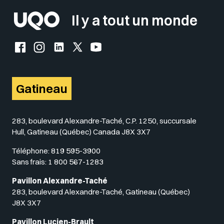
Il y a tout un monde
Facebook de l'UQO
Instagram de l'UQO
LinkedIn de l'UQO
X (Twitter) de l'UQO
YouTube de l'UQO
Gatineau
283, boulevard Alexandre-Taché, C.P. 1250, succursale
Hull, Gatineau (Québec) Canada J8X 3X7
Téléphone:
819 595-3900
Sans frais:
1 800 567-1283
Pavillon Alexandre-Taché
283, boulevard Alexandre-Taché, Gatineau (Québec)
J8X 3X7
Pavillon Lucien-Brault