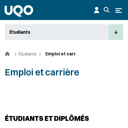
Aller au contenu principal
Ouvr
Étudiants
Accueil
Étudiants
Emploi et carrière
Emploi et carrière
ÉTUDIANTS ET DIPLÔMÉS ​