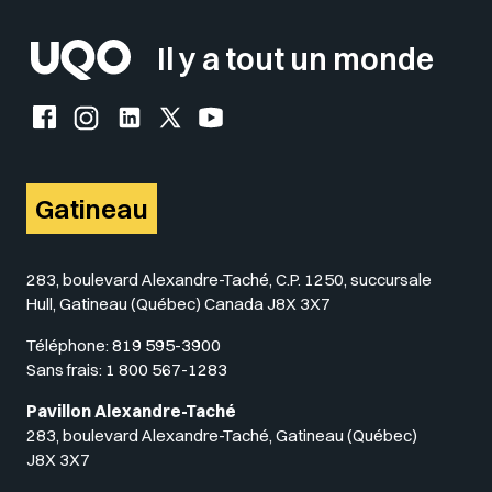
Il y a tout un monde
Facebook de l'UQO
Instagram de l'UQO
LinkedIn de l'UQO
X (Twitter) de l'UQO
YouTube de l'UQO
Gatineau
283, boulevard Alexandre-Taché, C.P. 1250, succursale
Hull, Gatineau (Québec) Canada J8X 3X7
Téléphone:
819 595-3900
Sans frais:
1 800 567-1283
Pavillon Alexandre-Taché
283, boulevard Alexandre-Taché, Gatineau (Québec)
J8X 3X7