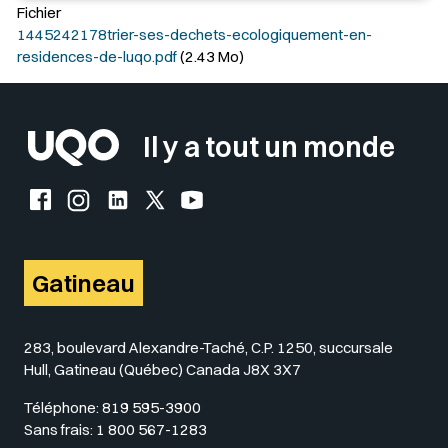
Fichier
1445242178trier-ses-dechets-ecologiquement-en-
residences-de-luqo.pdf
(2.43 Mo)
Il y a tout un monde
Facebook de l'UQO
Instagram de l'UQO
LinkedIn de l'UQO
X (Twitter) de l'UQO
YouTube de l'UQO
Gatineau
283, boulevard Alexandre-Taché, C.P. 1250, succursale
Hull, Gatineau (Québec) Canada J8X 3X7
Téléphone:
819 595-3900
Sans frais:
1 800 567-1283