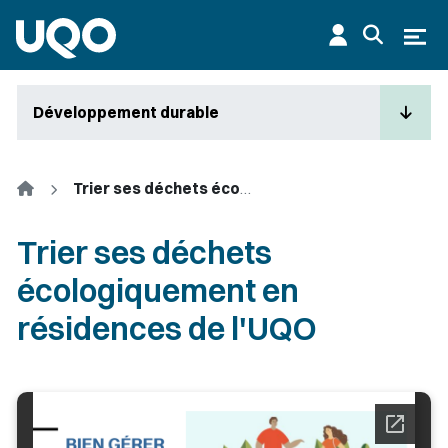
Aller au contenu principal
Ouvr
Développement durable
Accueil
Trier ses déchets écologiquement en résidences de l'UQO
Trier ses déchets
écologiquement en
résidences de l'UQO