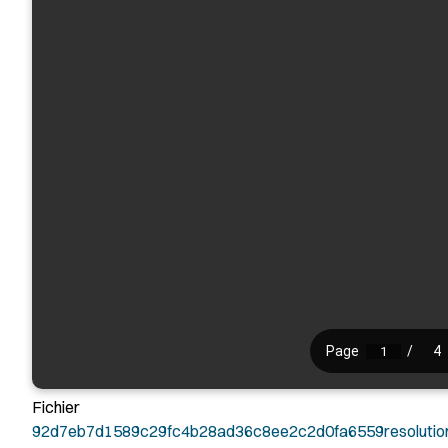
Fichier
92d7eb7d1589c29fc4b28ad36c8ee2c2d0fa6559resolutio