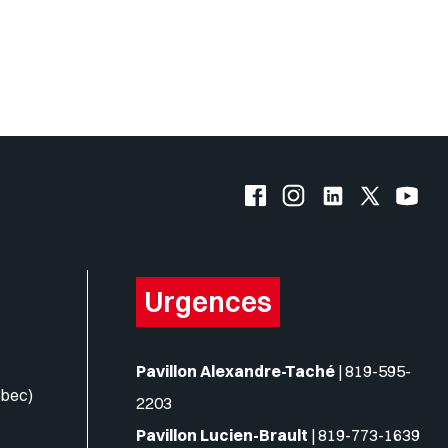
Facebook de l'UQO
Instagram de l'UQO
LinkedIn de l'
X (Twitte
YouT
Urgences
Pavillon Alexandre-Taché
|
819-595-
ébec)
2203
Pavillon Lucien-Brault
|
819-773-1639