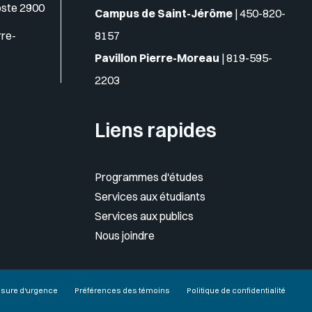
oste 2900
Campus de Saint-Jérôme
|
450-820-
rre-
8157
Pavillon Pierre-Moreau
|
819-595-
2203
Liens rapides
Programmes d'études
Services aux étudiants
Services aux publics
Nous joindre
sure d'urgence
Préférences des témoins
Politique de confidentialité