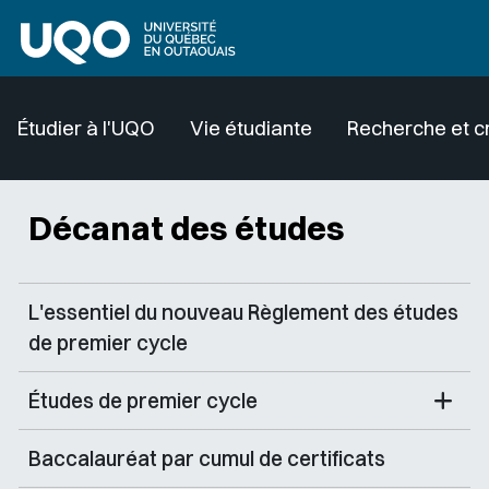
Aller au contenu principal
Étudier à l'UQO
Vie étudiante
Recherche et c
Décanat des études
L'essentiel du nouveau Règlement des études
de premier cycle
Études de premier cycle
Baccalauréat par cumul de certificats