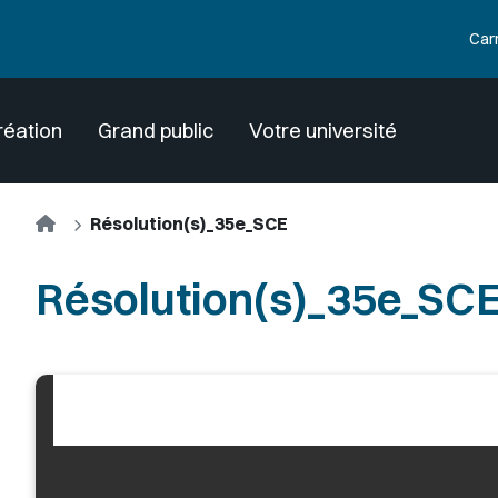
Car
réation
Grand public
Votre université
Accueil
Résolution(s)_35e_SCE
Résolution(s)_35e_SC