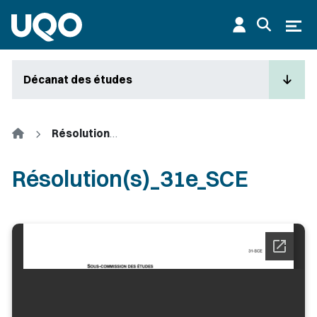
Aller au contenu principal
Ouvr
Décanat des études
Accueil
Résolution(s)_31e_SCE
Résolution(s)_31e_SCE