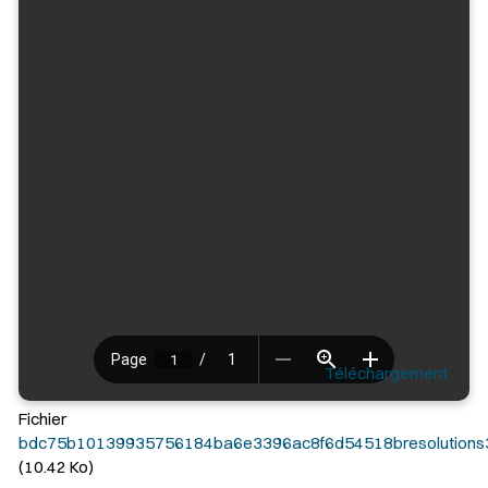
Téléchargement
Fichier
bdc75b10139935756184ba6e3396ac8f6d54518bresolutions3
(10.42 Ko)