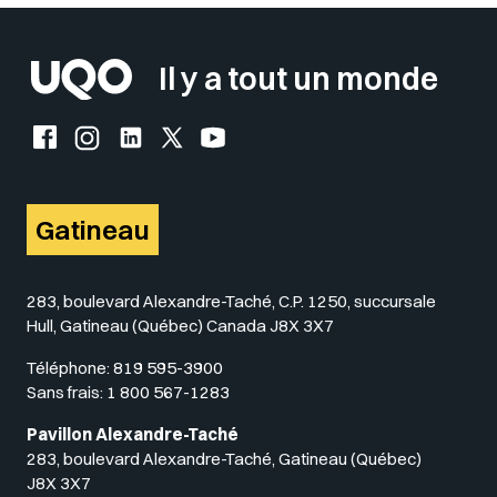
Il y a tout un monde
Facebook de l'UQO
Instagram de l'UQO
LinkedIn de l'UQO
X (Twitter) de l'UQO
YouTube de l'UQO
Gatineau
283, boulevard Alexandre-Taché, C.P. 1250, succursale
Hull, Gatineau (Québec) Canada J8X 3X7
Téléphone:
819 595-3900
Sans frais:
1 800 567-1283
Pavillon Alexandre-Taché
283, boulevard Alexandre-Taché, Gatineau (Québec)
J8X 3X7