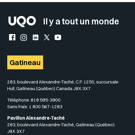
Il y a tout un monde
Facebook de l'UQO
Instagram de l'UQO
LinkedIn de l'UQO
X (Twitter) de l'UQO
YouTube de l'UQO
Gatineau
283, boulevard Alexandre-Taché, C.P. 1250, succursale
Hull, Gatineau (Québec) Canada J8X 3X7
Téléphone:
819 595-3900
Sans frais:
1 800 567-1283
Pavillon Alexandre-Taché
283, boulevard Alexandre-Taché, Gatineau (Québec)
J8X 3X7