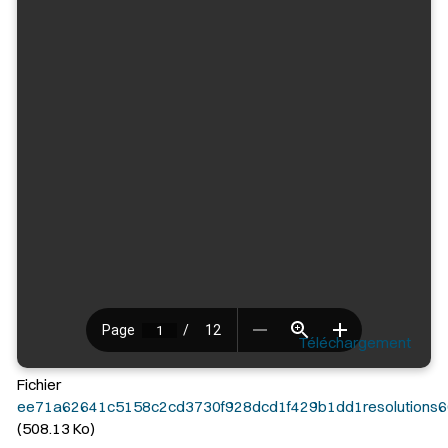
Téléchargement
Fichier
ee71a62641c5158c2cd3730f928dcd1f429b1dd1resolutions6
(508.13 Ko)