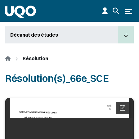
Aller au contenu principal
Ouvr
Décanat des études
Accueil
Résolution(s)_66e_SCE
Résolution(s)_66e_SCE