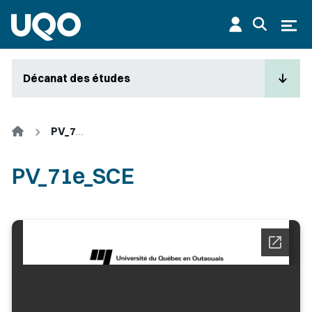
Aller au contenu principal
Ouvr
Décanat des études
Accueil
PV_71e_SCE
PV_71e_SCE