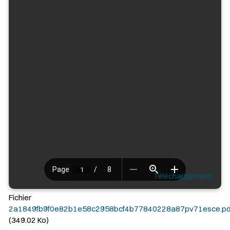
Téléchargement
Fichier
2a1849fb9f0e82b1e58c2958bcf4b77840228a87pv71esce.pd
(349.02 Ko)