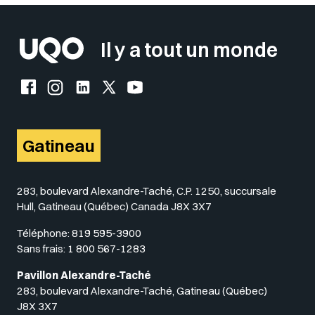
Il y a tout un monde
Facebook de l'UQO
Instagram de l'UQO
LinkedIn de l'UQO
X (Twitter) de l'UQO
YouTube de l'UQO
Gatineau
283, boulevard Alexandre-Taché, C.P. 1250, succursale
Hull, Gatineau (Québec) Canada J8X 3X7
Téléphone:
819 595-3900
Sans frais:
1 800 567-1283
Pavillon Alexandre-Taché
283, boulevard Alexandre-Taché, Gatineau (Québec)
J8X 3X7