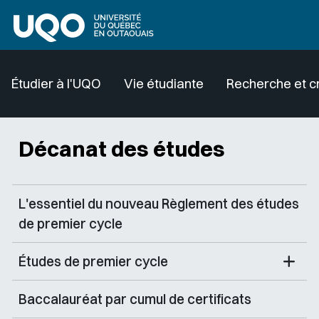
Aller au contenu principal
Étudier à l'UQO
Vie étudiante
Recherche et c
Décanat des études
L'essentiel du nouveau Règlement des études
de premier cycle
Études de premier cycle
Baccalauréat par cumul de certificats