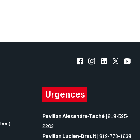
Facebook de l'UQO
Instagram de l'UQO
LinkedIn de l'
X (Twitte
YouT
Urgences
Pavillon Alexandre-Taché
|
819-595-
ébec)
2203
Pavillon Lucien-Brault
|
819-773-1639