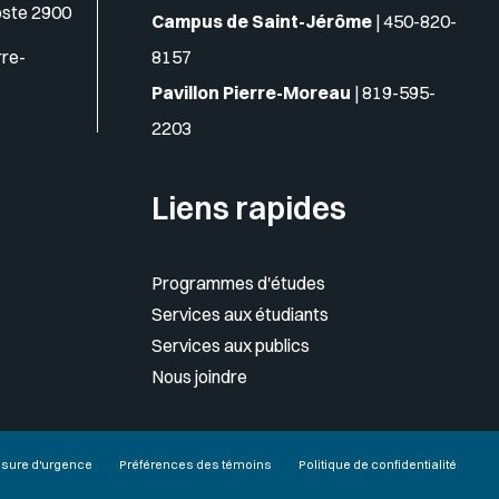
oste 2900
Campus de Saint-Jérôme
|
450-820-
rre-
8157
Pavillon Pierre-Moreau
|
819-595-
2203
Liens rapides
Programmes d'études
Services aux étudiants
Services aux publics
Nous joindre
sure d'urgence
Préférences des témoins
Politique de confidentialité