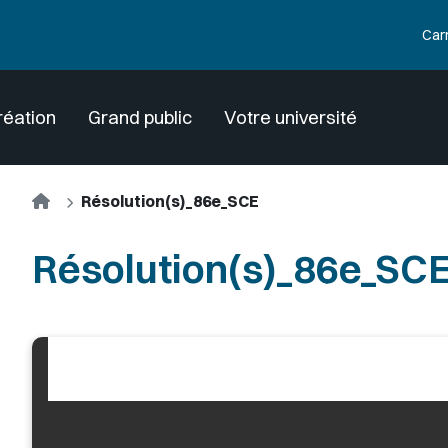
Car
réation
Grand public
Votre université
Accueil
Résolution(s)_86e_SCE
Résolution(s)_86e_SC