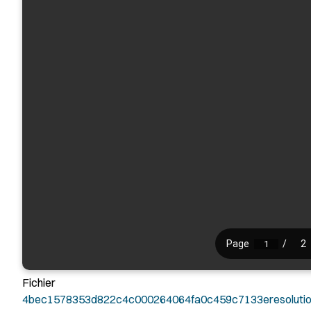
Fichier
4bec1578353d822c4c000264064fa0c459c7133eresolutio