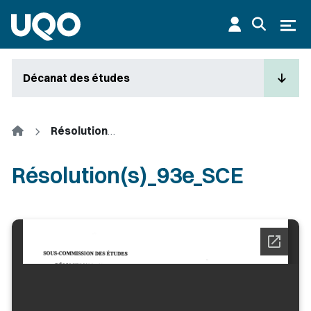
Aller au contenu principal
Ouvr
Décanat des études
Accueil
Résolution(s)_93e_SCE
Résolution(s)_93e_SCE