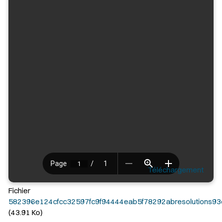
Téléchargement
Fichier
582396e124cfcc32597fc9f94444eab5f78292abresolutions93
(43.91 Ko)