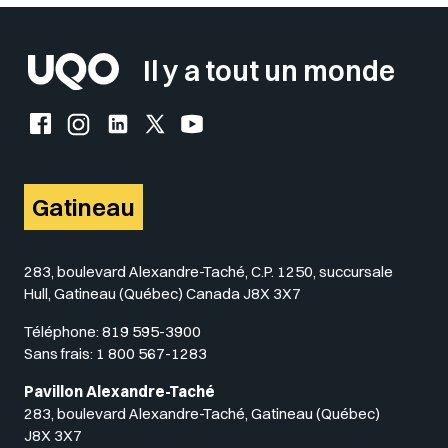
Il y a tout un monde
Facebook de l'UQO
Instagram de l'UQO
LinkedIn de l'UQO
X (Twitter) de l'UQO
YouTube de l'UQO
Gatineau
283, boulevard Alexandre-Taché, C.P. 1250, succursale
Hull, Gatineau (Québec) Canada J8X 3X7
Téléphone:
819 595-3900
Sans frais:
1 800 567-1283
Pavillon Alexandre-Taché
283, boulevard Alexandre-Taché, Gatineau (Québec)
J8X 3X7