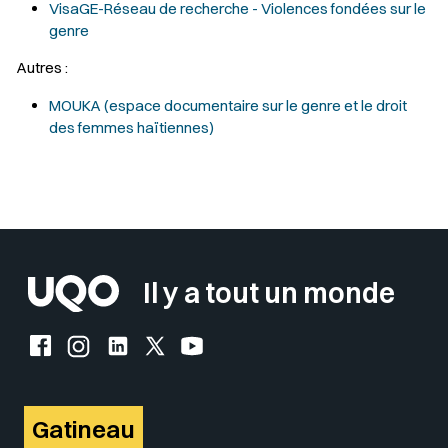
VisaGE-Réseau de recherche - Violences fondées sur le
genre
Autres :
MOUKA (espace documentaire sur le genre et le droit
des femmes haïtiennes)
Sélectionner votre couleur de fond
Insérer un pied de page avec des
Il y a tout un monde
Facebook de l'UQO
Instagram de l'UQO
LinkedIn de l'UQO
X (Twitter) de l'UQO
YouTube de l'UQO
Gatineau