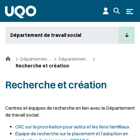
Aller au contenu principal
Ouvr
Département de travail social
Accueil
Départements et cycles supérieurs
Département de travail social
Recherche et création
Recherche et création
Centres et équipes de recherche en lien avec le Département
de travail social :
CRC sur la procréation pour autrui et les liens familliaux
Équipe de recherche sur le placement et l’adoption en