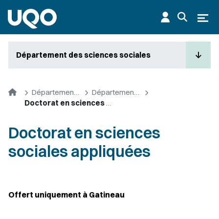
Aller au contenu principal
Ouvr
Département des sciences sociales
Accueil
Départements et cycles supérieurs
Département des sciences sociales
Doctorat en sciences sociales appliquées
Doctorat en sciences
sociales appliquées
Offert uniquement à Gatineau