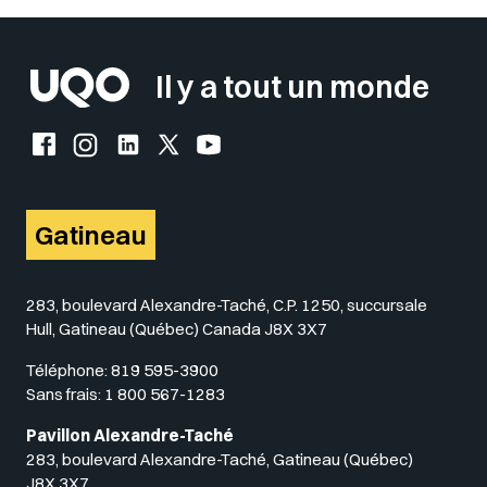
Insérer un pied de page avec des
Il y a tout un monde
Facebook de l'UQO
Instagram de l'UQO
LinkedIn de l'UQO
X (Twitter) de l'UQO
YouTube de l'UQO
Gatineau
283, boulevard Alexandre-Taché, C.P. 1250, succursale
Hull, Gatineau (Québec) Canada J8X 3X7
Téléphone:
819 595-3900
Sans frais:
1 800 567-1283
Pavillon Alexandre-Taché
283, boulevard Alexandre-Taché, Gatineau (Québec)
J8X 3X7