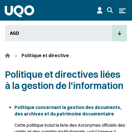
Aller au contenu principal
Ouvr
AGD
Accueil
Politique et directives liées à la gestion de l'information
Politique et directives liées
à la gestion de l'information
Politique concernant la gestion des documents,
des archives et du patrimoine documentaire
Cette politique inclut la liste des Acronymes officiels des
unités et des comités institutionnels, voir l'Annexe A.