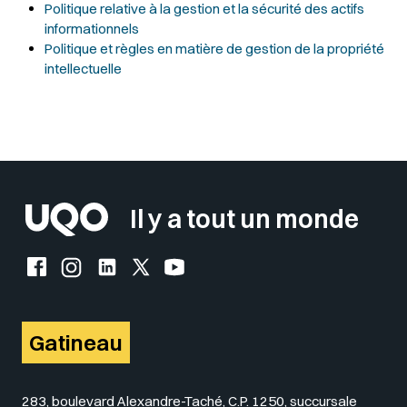
Politique relative à la gestion et la sécurité des actifs
informationnels
Politique et règles en matière de gestion de la propriété
intellectuelle
Sélectionner votre couleur de fond
Insérer un pied de page avec des
Il y a tout un monde
Facebook de l'UQO
Instagram de l'UQO
LinkedIn de l'UQO
X (Twitter) de l'UQO
YouTube de l'UQO
Gatineau
283, boulevard Alexandre-Taché, C.P. 1250, succursale