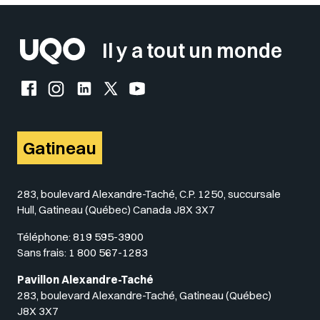
Il y a tout un monde
Facebook de l'UQO
Instagram de l'UQO
LinkedIn de l'UQO
X (Twitter) de l'UQO
YouTube de l'UQO
Gatineau
283, boulevard Alexandre-Taché, C.P. 1250, succursale
Hull, Gatineau (Québec) Canada J8X 3X7
Téléphone:
819 595-3900
Sans frais:
1 800 567-1283
Pavillon Alexandre-Taché
283, boulevard Alexandre-Taché, Gatineau (Québec)
J8X 3X7