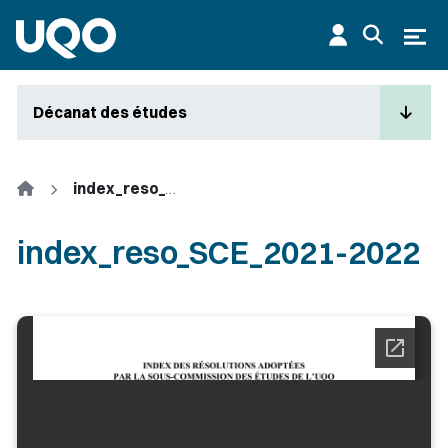
Aller au contenu principal
Ouvr
Décanat des études
Accueil
index_reso_SCE_2021-2022
index_reso_SCE_2021-2022