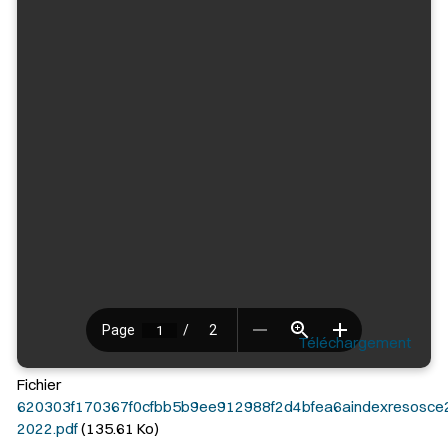
Téléchargement
Fichier
620303f170367f0cfbb5b9ee912988f2d4bfea6aindexresosce
2022.pdf
(135.61 Ko)