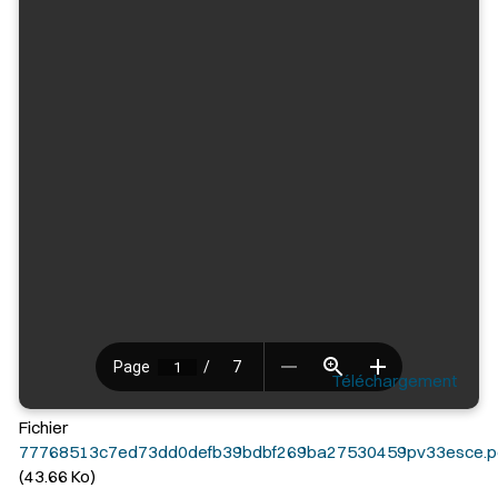
Téléchargement
Fichier
77768513c7ed73dd0defb39bdbf269ba27530459pv33esce.p
(43.66 Ko)