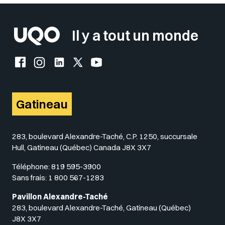
Il y a tout un monde
Facebook de l'UQO
Instagram de l'UQO
LinkedIn de l'UQO
X (Twitter) de l'UQO
YouTube de l'UQO
Gatineau
283, boulevard Alexandre-Taché, C.P. 1250, succursale
Hull, Gatineau (Québec) Canada J8X 3X7
Téléphone:
819 595-3900
Sans frais:
1 800 567-1283
Pavillon Alexandre-Taché
283, boulevard Alexandre-Taché, Gatineau (Québec)
J8X 3X7