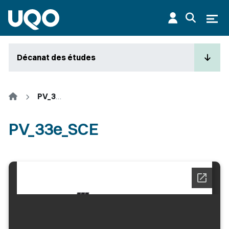
Aller au contenu principal
Ouvr
Décanat des études
Accueil
PV_33e_SCE
PV_33e_SCE