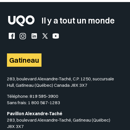
Il y a tout un monde
Facebook de l'UQO
Instagram de l'UQO
LinkedIn de l'UQO
X (Twitter) de l'UQO
YouTube de l'UQO
Gatineau
283, boulevard Alexandre-Taché, C.P. 1250, succursale
Hull, Gatineau (Québec) Canada J8X 3X7
Téléphone:
819 595-3900
Sans frais:
1 800 567-1283
Pavillon Alexandre-Taché
283, boulevard Alexandre-Taché, Gatineau (Québec)
J8X 3X7