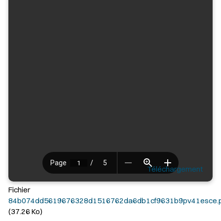
Téléchargement
Fichier
84b074dd5619676328d1516762da6db1cf9631b9pv41esce.p
(37.26 Ko)