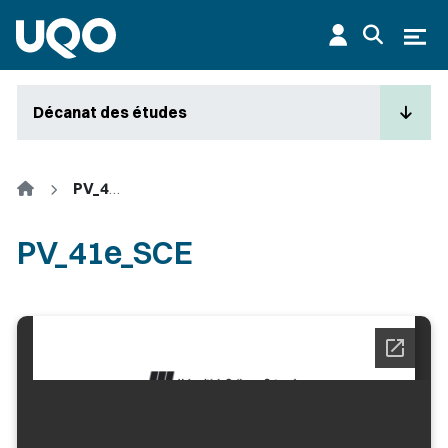
Aller au contenu principal
Ouvr
Décanat des études
Accueil
PV_41e_SCE
PV_41e_SCE