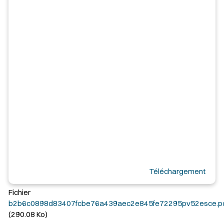
Téléchargement
Fichier
b2b6c0898d83407fcbe76a439aec2e845fe72295pv52esce.p
(290.08 Ko)