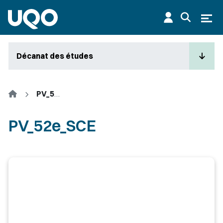
Aller au contenu principal
Ouvr
Décanat des études
Accueil
PV_52e_SCE
PV_52e_SCE