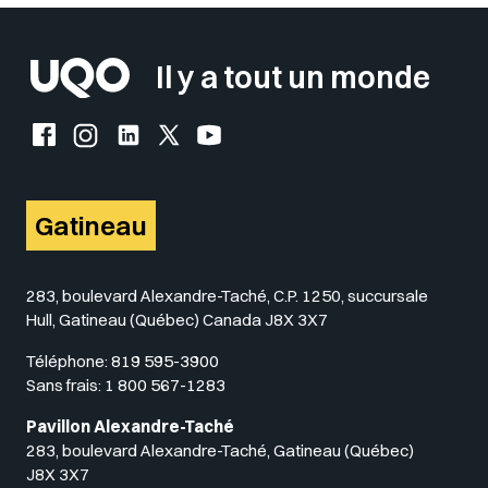
Il y a tout un monde
Facebook de l'UQO
Instagram de l'UQO
LinkedIn de l'UQO
X (Twitter) de l'UQO
YouTube de l'UQO
Gatineau
283, boulevard Alexandre-Taché, C.P. 1250, succursale
Hull, Gatineau (Québec) Canada J8X 3X7
Téléphone:
819 595-3900
Sans frais:
1 800 567-1283
Pavillon Alexandre-Taché
283, boulevard Alexandre-Taché, Gatineau (Québec)
J8X 3X7