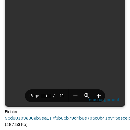
Téléchargement
Fichier
95d881036366b9ea117f3b85b79d4b8e705c0b41pv45esce.p
(487.53 Ko)