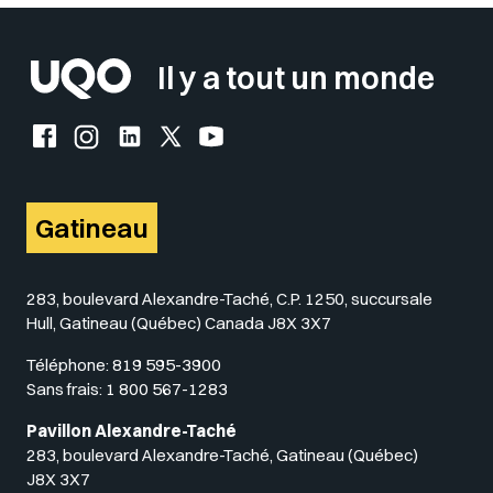
Il y a tout un monde
Facebook de l'UQO
Instagram de l'UQO
LinkedIn de l'UQO
X (Twitter) de l'UQO
YouTube de l'UQO
Gatineau
283, boulevard Alexandre-Taché, C.P. 1250, succursale
Hull, Gatineau (Québec) Canada J8X 3X7
Téléphone:
819 595-3900
Sans frais:
1 800 567-1283
Pavillon Alexandre-Taché
283, boulevard Alexandre-Taché, Gatineau (Québec)
J8X 3X7