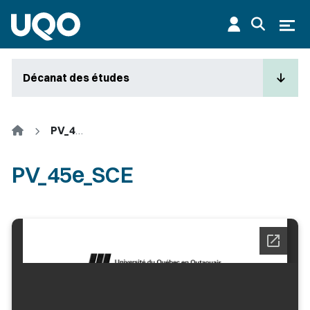
Aller au contenu principal
Ouvr
Décanat des études
Accueil
PV_45e_SCE
PV_45e_SCE