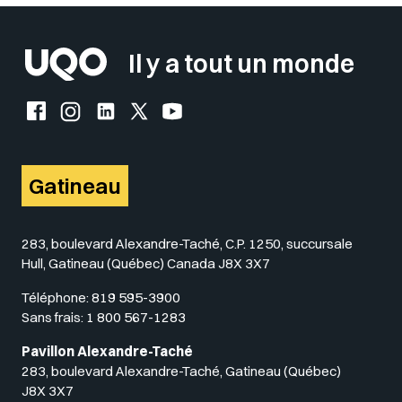
Il y a tout un monde
Facebook de l'UQO
Instagram de l'UQO
LinkedIn de l'UQO
X (Twitter) de l'UQO
YouTube de l'UQO
Gatineau
283, boulevard Alexandre-Taché, C.P. 1250, succursale
Hull, Gatineau (Québec) Canada J8X 3X7
Téléphone:
819 595-3900
Sans frais:
1 800 567-1283
Pavillon Alexandre-Taché
283, boulevard Alexandre-Taché, Gatineau (Québec)
J8X 3X7