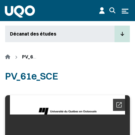
Aller au contenu principal
Ouvr
Décanat des études
Accueil
PV_61e_SCE
PV_61e_SCE