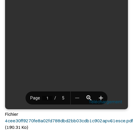
Téléchargement
Fichier
4cee30ff9270fe8a02fd788dbd2bb03cdb1c902apv61esce.pdf
(190.31 Ko)