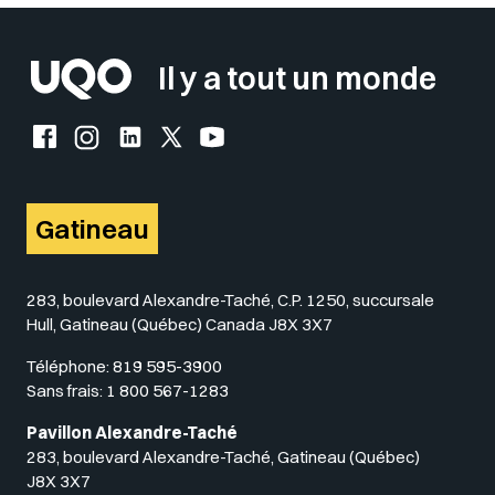
Il y a tout un monde
Facebook de l'UQO
Instagram de l'UQO
LinkedIn de l'UQO
X (Twitter) de l'UQO
YouTube de l'UQO
Gatineau
283, boulevard Alexandre-Taché, C.P. 1250, succursale
Hull, Gatineau (Québec) Canada J8X 3X7
Téléphone:
819 595-3900
Sans frais:
1 800 567-1283
Pavillon Alexandre-Taché
283, boulevard Alexandre-Taché, Gatineau (Québec)
J8X 3X7