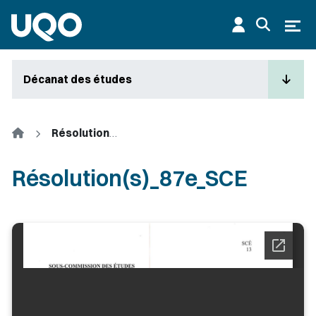
Aller au contenu principal
Ouvr
Décanat des études
Accueil
Résolution(s)_87e_SCE
Résolution(s)_87e_SCE