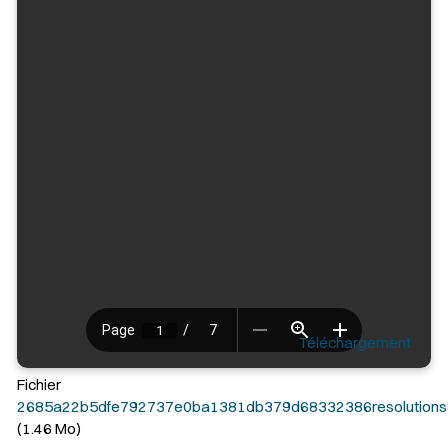
Téléchargement
Fichier
2685a22b5dfe792737e0ba1381db379d68332386resolutions
(1.46 Mo)