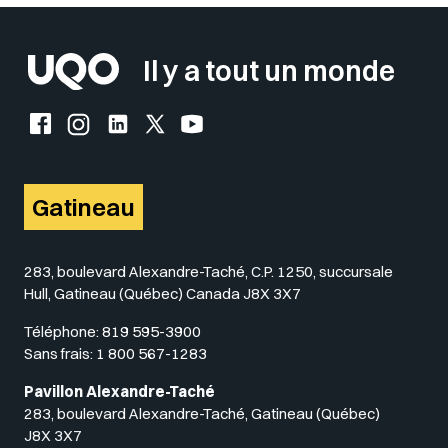
Il y a tout un monde
Facebook de l'UQO
Instagram de l'UQO
LinkedIn de l'UQO
X (Twitter) de l'UQO
YouTube de l'UQO
Gatineau
283, boulevard Alexandre-Taché, C.P. 1250, succursale
Hull, Gatineau (Québec) Canada J8X 3X7
Téléphone:
819 595-3900
Sans frais:
1 800 567-1283
Pavillon Alexandre-Taché
283, boulevard Alexandre-Taché, Gatineau (Québec)
J8X 3X7