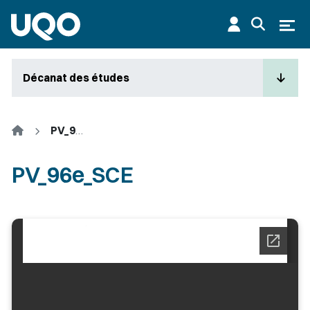
Aller au contenu principal
Ouvr
Décanat des études
Accueil
PV_96e_SCE
PV_96e_SCE