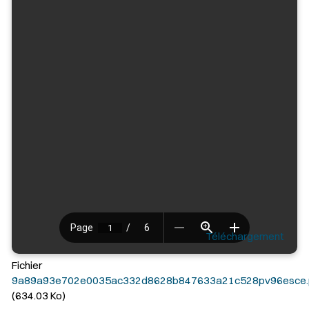
Téléchargement
Fichier
9a89a93e702e0035ac332d8628b847633a21c528pv96esce.
(634.03 Ko)