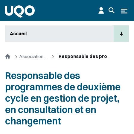
Aller au contenu principal
Ouvr
Accueil
Accueil
Association des étudiants en gestion de projet et administration
Responsable des programmes de deuxième cycle en gestion de projet, en consultation et en changement
Responsable des
programmes de deuxième
cycle en gestion de projet,
en consultation et en
changement