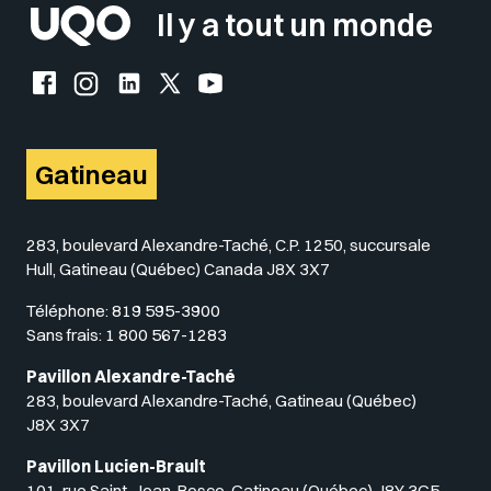
Il y a tout un monde
Facebook de l'UQO
Instagram de l'UQO
LinkedIn de l'UQO
X (Twitter) de l'UQO
YouTube de l'UQO
Gatineau
283, boulevard Alexandre-Taché, C.P. 1250, succursale
Hull, Gatineau (Québec) Canada J8X 3X7
Téléphone:
819 595-3900
Sans frais:
1 800 567-1283
Pavillon Alexandre-Taché
283, boulevard Alexandre-Taché, Gatineau (Québec)
J8X 3X7
Pavillon Lucien-Brault
101, rue Saint-Jean-Bosco, Gatineau (Québec) J8Y 3G5