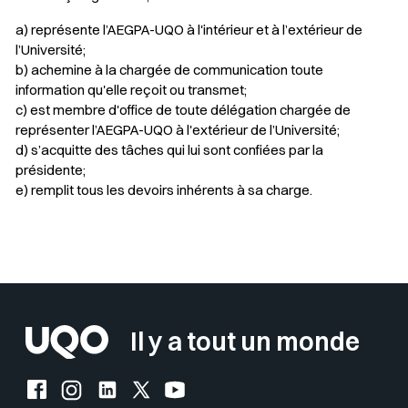
a) représente l’AEGPA-UQO à l'intérieur et à l’extérieur de
l’Université;
b) achemine à la chargée de communication toute
information qu'elle reçoit ou transmet;
c) est membre d'office de toute délégation chargée de
représenter l’AEGPA-UQO à l'extérieur de l’Université;
d) s’acquitte des tâches qui lui sont confiées par la
présidente;
e) remplit tous les devoirs inhérents à sa charge.
Sélectionner votre couleur de fond
Insérer un pied de page avec des
Il y a tout un monde
Facebook de l'UQO
Instagram de l'UQO
LinkedIn de l'UQO
X (Twitter) de l'UQO
YouTube de l'UQO