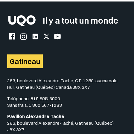
Il y a tout un monde
Facebook de l'UQO
Instagram de l'UQO
LinkedIn de l'UQO
X (Twitter) de l'UQO
YouTube de l'UQO
Gatineau
283, boulevard Alexandre-Taché, C.P. 1250, succursale
Hull, Gatineau (Québec) Canada J8X 3X7
Téléphone:
819 595-3900
Sans frais:
1 800 567-1283
Pavillon Alexandre-Taché
283, boulevard Alexandre-Taché, Gatineau (Québec)
J8X 3X7