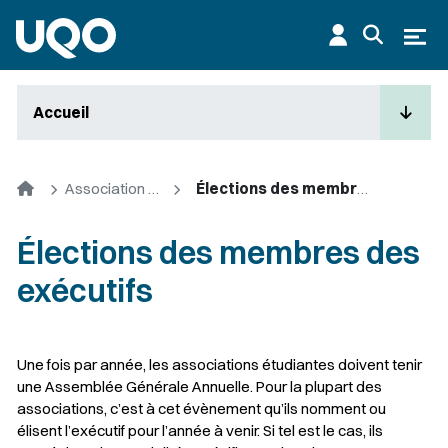
Aller au contenu principal
Ouvr
Accueil
Accueil
Association des étudiants en gestion de projet et administration
Élections des membres des exécutifs
Élections des membres des
exécutifs
Une fois par année, les associations étudiantes doivent tenir
une Assemblée Générale Annuelle. Pour la plupart des
associations, c’est à cet évènement qu’ils nomment ou
élisent l’exécutif pour l’année à venir. Si tel est le cas, ils