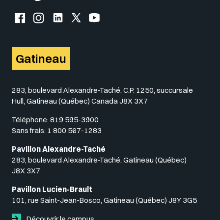
Facebook de l'UQO
Instagram de l'UQO
LinkedIn de l'UQO
X (Twitter) de l'UQO
YouTube de l'UQO
Gatineau
283, boulevard Alexandre-Taché, C.P. 1250, succursale
Hull, Gatineau (Québec) Canada J8X 3X7
Téléphone:
819 595-3900
Sans frais:
1 800 567-1283
Pavillon Alexandre-Taché
283, boulevard Alexandre-Taché, Gatineau (Québec)
J8X 3X7
Pavillon Lucien-Brault
101, rue Saint-Jean-Bosco, Gatineau (Québec) J8Y 3G5
Découvrir le campus