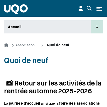
Aller au contenu principal
Ouvr
Accueil
Accueil
Association des étudiants en gestion de projet et administration
Quoi de neuf
Quoi de neuf
📸 Retour sur les activités de la
rentrée automne 2025-2026
La
journée d’accueil
ainsi que la
foire des associations