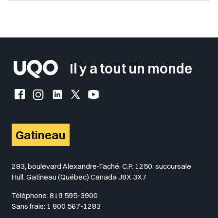
Sélectionner votre couleur de fond
Insérer un pied de page avec des
Il y a tout un monde
Facebook de l'UQO
Instagram de l'UQO
LinkedIn de l'UQO
X (Twitter) de l'UQO
YouTube de l'UQO
Gatineau
283, boulevard Alexandre-Taché, C.P. 1250, succursale
Hull, Gatineau (Québec) Canada J8X 3X7
Téléphone:
819 595-3900
Sans frais:
1 800 567-1283