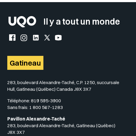
Il y a tout un monde
Facebook de l'UQO
Instagram de l'UQO
LinkedIn de l'UQO
X (Twitter) de l'UQO
YouTube de l'UQO
Gatineau
283, boulevard Alexandre-Taché, C.P. 1250, succursale
Hull, Gatineau (Québec) Canada J8X 3X7
Téléphone:
819 595-3900
Sans frais:
1 800 567-1283
Pavillon Alexandre-Taché
283, boulevard Alexandre-Taché, Gatineau (Québec)
J8X 3X7