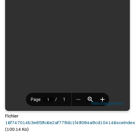
Téléchargement
Fichier
16f747014b3e859c6e2af779dc1f49084a9cd104146sceindexr
(100.14 Ko)