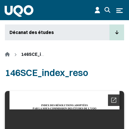
Aller au contenu principal
Ouvr
Décanat des études
Accueil
146SCE_index_reso
146SCE_index_reso