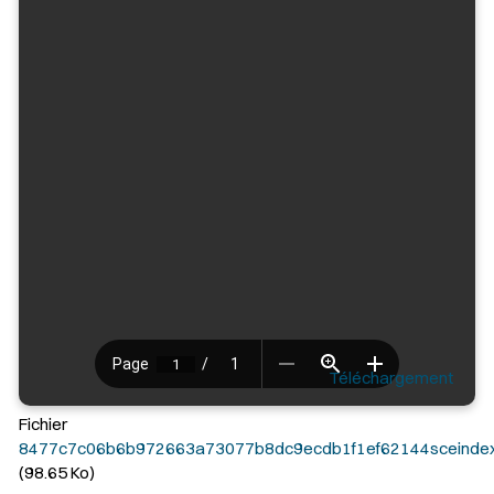
Téléchargement
Fichier
8477c7c06b6b972663a73077b8dc9ecdb1f1ef62144sceindex
(98.65 Ko)