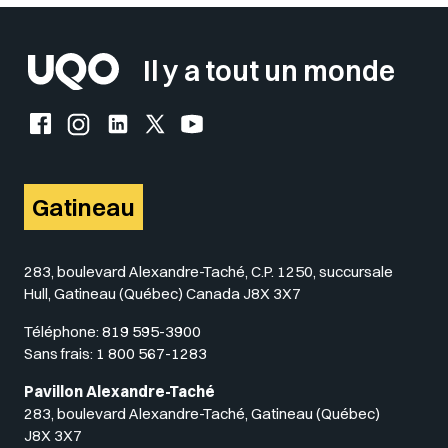
Il y a tout un monde
Facebook de l'UQO
Instagram de l'UQO
LinkedIn de l'UQO
X (Twitter) de l'UQO
YouTube de l'UQO
Gatineau
283, boulevard Alexandre-Taché, C.P. 1250, succursale
Hull, Gatineau (Québec) Canada J8X 3X7
Téléphone:
819 595-3900
Sans frais:
1 800 567-1283
Pavillon Alexandre-Taché
283, boulevard Alexandre-Taché, Gatineau (Québec)
J8X 3X7