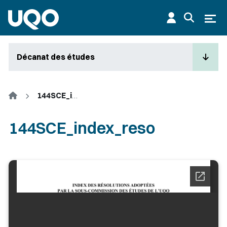
Aller au contenu principal
Ouvr
Décanat des études
Accueil
144SCE_index_reso
144SCE_index_reso