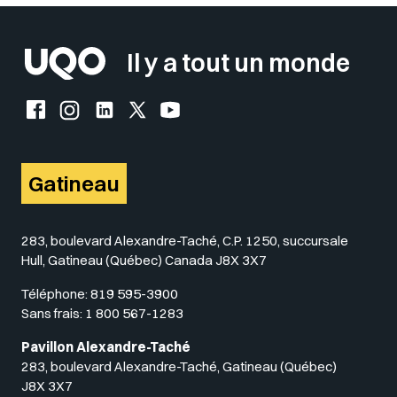
Il y a tout un monde
Facebook de l'UQO
Instagram de l'UQO
LinkedIn de l'UQO
X (Twitter) de l'UQO
YouTube de l'UQO
Gatineau
283, boulevard Alexandre-Taché, C.P. 1250, succursale
Hull, Gatineau (Québec) Canada J8X 3X7
Téléphone:
819 595-3900
Sans frais:
1 800 567-1283
Pavillon Alexandre-Taché
283, boulevard Alexandre-Taché, Gatineau (Québec)
J8X 3X7