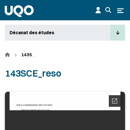
Aller au contenu principal
Ouvr
Décanat des études
Accueil
143SCE_reso
143SCE_reso