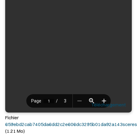
Téléchargement
Fichier
659ebd2cab7405da6dd2c2e606dc3295b01da92a143scereso
(1.21 Mo)