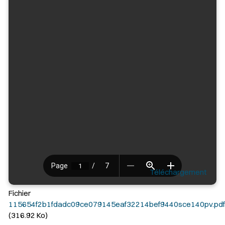
Téléchargement
Fichier
115654f2b1fdadc09ce079145eaf32214bef9440sce140pv.pdf
(316.92 Ko)