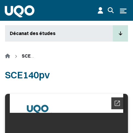
Aller au contenu principal
Ouvr
Décanat des études
Accueil
SCE140pv
SCE140pv