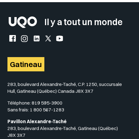
Il y a tout un monde
Facebook de l'UQO
Instagram de l'UQO
LinkedIn de l'UQO
X (Twitter) de l'UQO
YouTube de l'UQO
Gatineau
283, boulevard Alexandre-Taché, C.P. 1250, succursale
Hull, Gatineau (Québec) Canada J8X 3X7
Téléphone:
819 595-3900
Sans frais:
1 800 567-1283
Pavillon Alexandre-Taché
283, boulevard Alexandre-Taché, Gatineau (Québec)
J8X 3X7