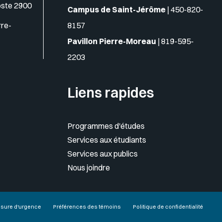
oste 2900
Campus de Saint-Jérôme
|
450-820-
rre-
8157
Pavillon Pierre-Moreau
|
819-595-
2203
Liens rapides
Programmes d'études
Services aux étudiants
Services aux publics
Nous joindre
sure d'urgence
Préférences des témoins
Politique de confidentialité