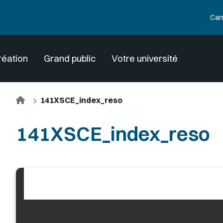
Car
réation
Grand public
Votre université
Accueil
141XSCE_index_reso
141XSCE_index_reso