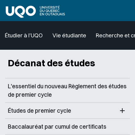
Aller au contenu principal
Étudier à l'UQO
Vie étudiante
Recherche et c
Décanat des études
L'essentiel du nouveau Règlement des études
de premier cycle
Études de premier cycle
Baccalauréat par cumul de certificats