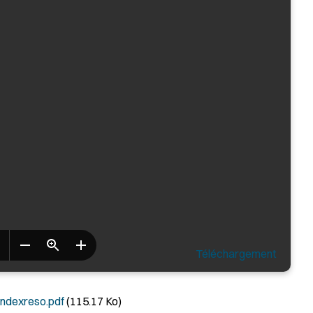
Téléchargement
dexreso.pdf
(115.17 Ko)