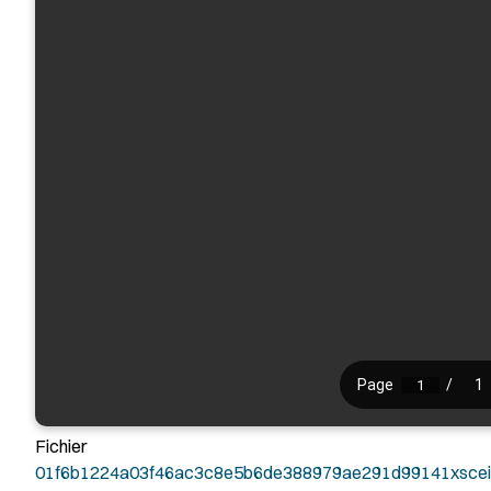
Fichier
01f6b1224a03f46ac3c8e5b6de388979ae291d99141xscein