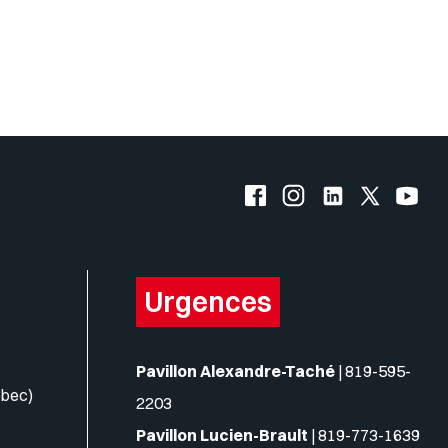
Facebook de l'UQO
Instagram de l'UQO
LinkedIn de l'
X (Twitte
YouT
Urgences
Pavillon Alexandre-Taché
|
819-595-
ébec)
2203
Pavillon Lucien-Brault
|
819-773-1639