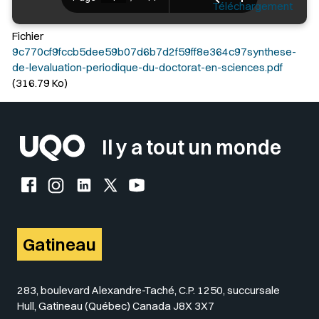
Téléchargement
Fichier
9c770cf9fccb5dee59b07d6b7d2f59ff8e364c97synthese-
de-levaluation-periodique-du-doctorat-en-sciences.pdf
(316.79 Ko)
Il y a tout un monde
Facebook de l'UQO
Instagram de l'UQO
LinkedIn de l'UQO
X (Twitter) de l'UQO
YouTube de l'UQO
Gatineau
283, boulevard Alexandre-Taché, C.P. 1250, succursale
Hull, Gatineau (Québec) Canada J8X 3X7