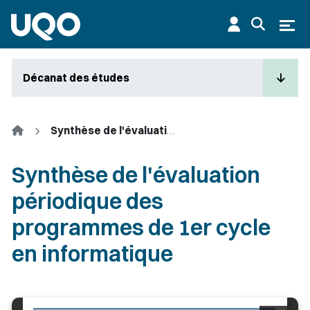
Aller au contenu principal
Ouvr
Décanat des études
Accueil
Synthèse de l'évaluation périodique des programmes de 1er cycle en informatique
Synthèse de l'évaluation
périodique des
programmes de 1er cycle
en informatique