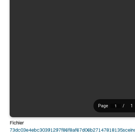
Fichier
73dc03e4ebc30391297f86f8af67d06b27147818135sceind