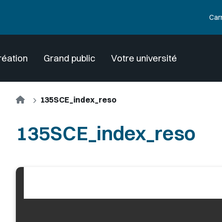
Car
réation
Grand public
Votre université
Accueil
135SCE_index_reso
135SCE_index_reso