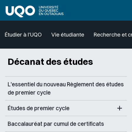
Aller au contenu principal
Étudier à l'UQO
Vie étudiante
Recherche et c
Décanat des études
L'essentiel du nouveau Règlement des études
de premier cycle
Études de premier cycle
Baccalauréat par cumul de certificats