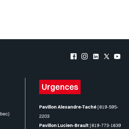
Facebook de l'UQO
Instagram de l'UQO
LinkedIn de l'
X (Twitte
YouT
Urgences
Pavillon Alexandre-Taché
|
819-595-
ébec)
2203
Pavillon Lucien-Brault
|
819-773-1639