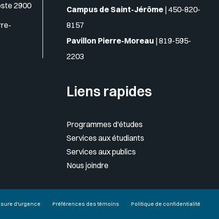
oste 2900
Campus de Saint-Jérôme
|
450-820-
rre-
8157
Pavillon Pierre-Moreau
|
819-595-
2203
Liens rapides
Programmes d'études
Services aux étudiants
Services aux publics
Nous joindre
sure d'urgence
Préférences des témoins
Politique de confidentialité