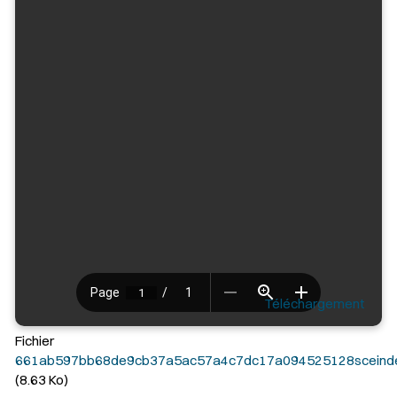
Téléchargement
Fichier
661ab597bb68de9cb37a5ac57a4c7dc17a094525128sceinde
(8.63 Ko)