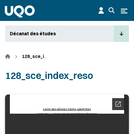
Aller au contenu principal
Ouvr
Décanat des études
Accueil
128_sce_index_reso
128_sce_index_reso