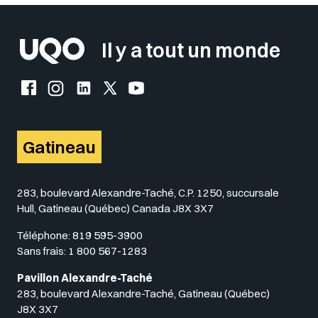
Il y a tout un monde
Facebook de l'UQO
Instagram de l'UQO
LinkedIn de l'UQO
X (Twitter) de l'UQO
YouTube de l'UQO
Gatineau
283, boulevard Alexandre-Taché, C.P. 1250, succursale
Hull, Gatineau (Québec) Canada J8X 3X7
Téléphone:
819 595-3900
Sans frais:
1 800 567-1283
Pavillon Alexandre-Taché
283, boulevard Alexandre-Taché, Gatineau (Québec)
J8X 3X7