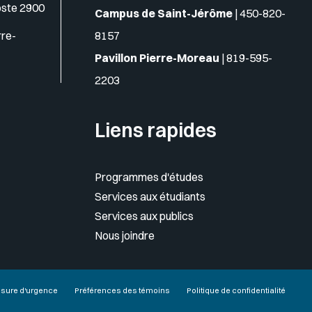
oste 2900
Campus de Saint-Jérôme
|
450-820-
rre-
8157
Pavillon Pierre-Moreau
|
819-595-
2203
Liens rapides
Programmes d'études
Services aux étudiants
Services aux publics
Nous joindre
sure d'urgence
Préférences des témoins
Politique de confidentialité