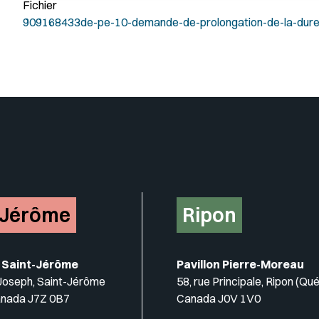
Fichier
909168433de-pe-10-demande-de-prolongation-de-la-dure
-Jérôme
Ripon
 Saint-Jérôme
Pavillon Pierre-Moreau
-Joseph, Saint-Jérôme
58, rue Principale, Ripon (Qu
anada J7Z 0B7
Canada J0V 1V0