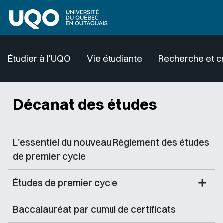
Aller au contenu principal
Étudier à l'UQO
Vie étudiante
Recherche et c
Décanat des études
L'essentiel du nouveau Règlement des études
de premier cycle
Études de premier cycle
Baccalauréat par cumul de certificats