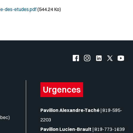
e-des-etudes.pdf
(544.24 Ko)
Facebook de l'UQO
Instagram de l'UQO
LinkedIn de l'
X (Twitte
YouT
Urgences
Pavillon Alexandre-Taché
|
819-595-
ébec)
2203
Pavillon Lucien-Brault
|
819-773-1639