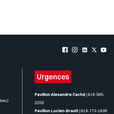
Facebook de l'UQO
Instagram de l'UQO
LinkedIn de l'
X (Twitte
YouT
Urgences
Pavillon Alexandre-Taché
|
819-595-
ébec)
2203
Pavillon Lucien-Brault
|
819-773-1639