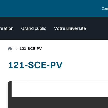
Car
réation
Grand public
Votre université
Accueil
121-SCE-PV
121-SCE-PV