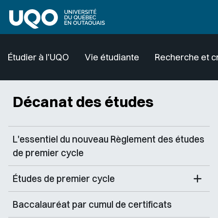
Aller au contenu principal
Étudier à l'UQO
Vie étudiante
Recherche et c
Décanat des études
L'essentiel du nouveau Règlement des études
de premier cycle
Études de premier cycle
Baccalauréat par cumul de certificats