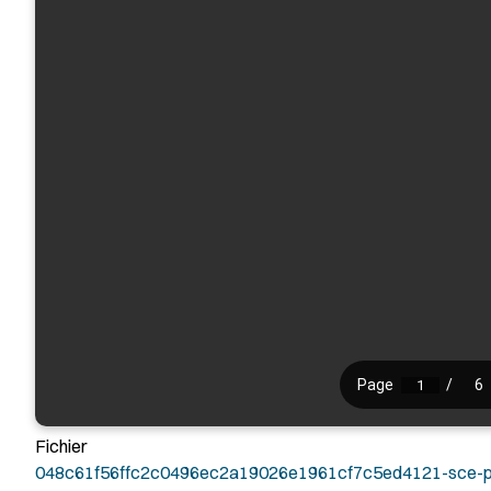
Fichier
048c61f56ffc2c0496ec2a19026e1961cf7c5ed4121-sce-p