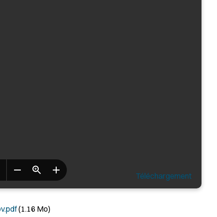
Téléchargement
v.pdf
(1.16 Mo)