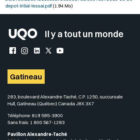
depot-intial-lessai.pdf
(1.94 Mo)
Il y a tout un monde
Facebook de l'UQO
Instagram de l'UQO
LinkedIn de l'UQO
X (Twitter) de l'UQO
YouTube de l'UQO
Gatineau
283, boulevard Alexandre-Taché, C.P. 1250, succursale
Hull, Gatineau (Québec) Canada J8X 3X7
Téléphone:
819 595-3900
Sans frais:
1 800 567-1283
Pavillon Alexandre-Taché