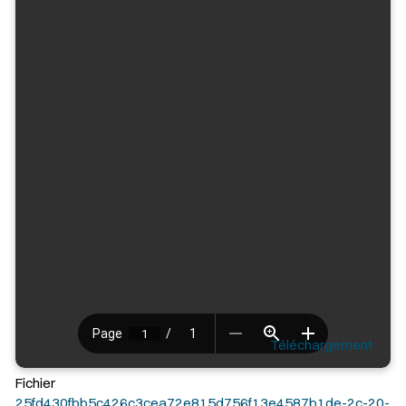
Téléchargement
Fichier
25fd430fbb5c426c3cea72e815d756f13e4587b1de-2c-20-