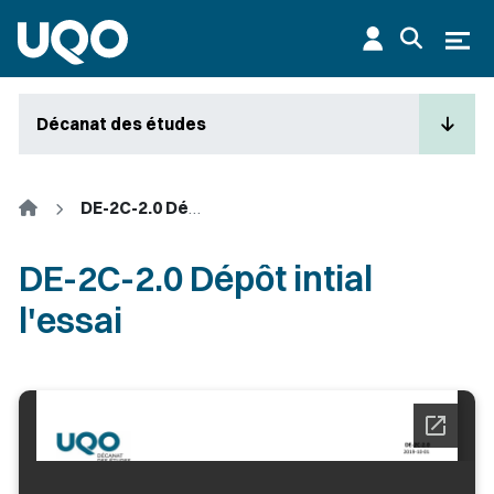
Aller au contenu principal
Ouvr
Décanat des études
Accueil
DE-2C-2.0 Dépôt intial l'essai
DE-2C-2.0 Dépôt intial
l'essai