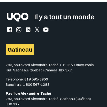
Il y a tout un monde
Facebook de l'UQO
Instagram de l'UQO
LinkedIn de l'UQO
X (Twitter) de l'UQO
YouTube de l'UQO
Gatineau
283, boulevard Alexandre-Taché, C.P. 1250, succursale
Hull, Gatineau (Québec) Canada J8X 3X7
Téléphone:
819 595-3900
Sans frais:
1 800 567-1283
Pavillon Alexandre-Taché
283, boulevard Alexandre-Taché, Gatineau (Québec)
J8X 3X7