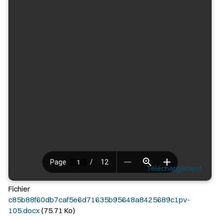
Téléchargement
Fichier
c85b88f60db7caf5e6d71635b95648a8425689c1pv-
105.docx
(75.71 Ko)