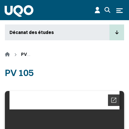
Aller au contenu principal
Ouvr
Décanat des études
Accueil
PV 105
PV 105