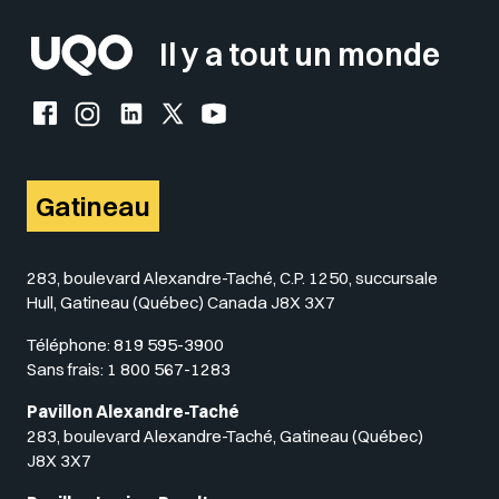
Il y a tout un monde
Facebook de l'UQO
Instagram de l'UQO
LinkedIn de l'UQO
X (Twitter) de l'UQO
YouTube de l'UQO
Gatineau
283, boulevard Alexandre-Taché, C.P. 1250, succursale
Hull, Gatineau (Québec) Canada J8X 3X7
Téléphone:
819 595-3900
Sans frais:
1 800 567-1283
Pavillon Alexandre-Taché
283, boulevard Alexandre-Taché, Gatineau (Québec)
J8X 3X7