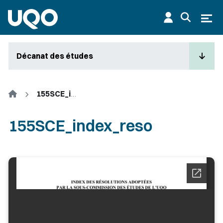
Aller au contenu principal
Ouvr
Décanat des études
Accueil
155SCE_index_reso
155SCE_index_reso