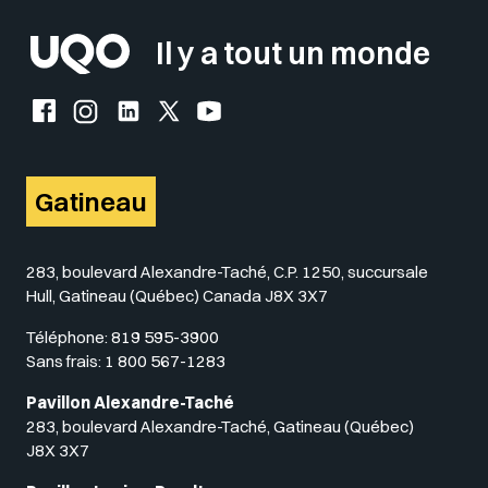
Il y a tout un monde
Facebook de l'UQO
Instagram de l'UQO
LinkedIn de l'UQO
X (Twitter) de l'UQO
YouTube de l'UQO
Gatineau
283, boulevard Alexandre-Taché, C.P. 1250, succursale
Hull, Gatineau (Québec) Canada J8X 3X7
Téléphone:
819 595-3900
Sans frais:
1 800 567-1283
Pavillon Alexandre-Taché
283, boulevard Alexandre-Taché, Gatineau (Québec)
J8X 3X7