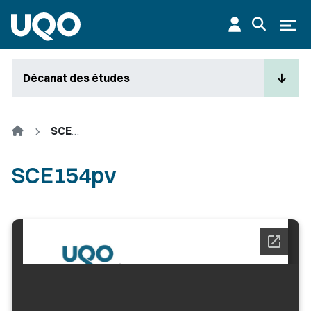
Aller au contenu principal
Ouvr
Décanat des études
Accueil
SCE154pv
SCE154pv