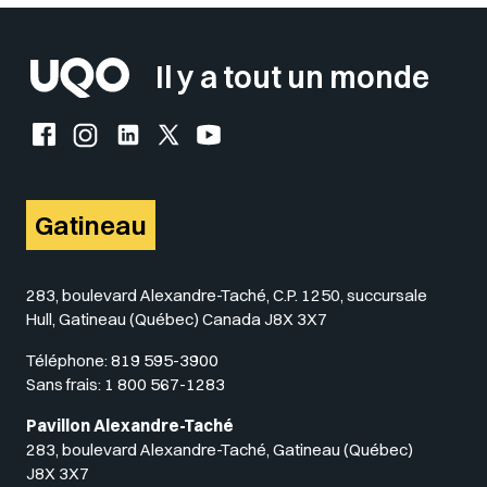
Il y a tout un monde
Facebook de l'UQO
Instagram de l'UQO
LinkedIn de l'UQO
X (Twitter) de l'UQO
YouTube de l'UQO
Gatineau
283, boulevard Alexandre-Taché, C.P. 1250, succursale
Hull, Gatineau (Québec) Canada J8X 3X7
Téléphone:
819 595-3900
Sans frais:
1 800 567-1283
Pavillon Alexandre-Taché
283, boulevard Alexandre-Taché, Gatineau (Québec)
J8X 3X7