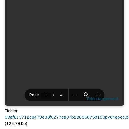
Téléchargement
Fichier
99af613712c8479e06f0277ca07b260350759100pv64esce.p
(124.78 Ko)