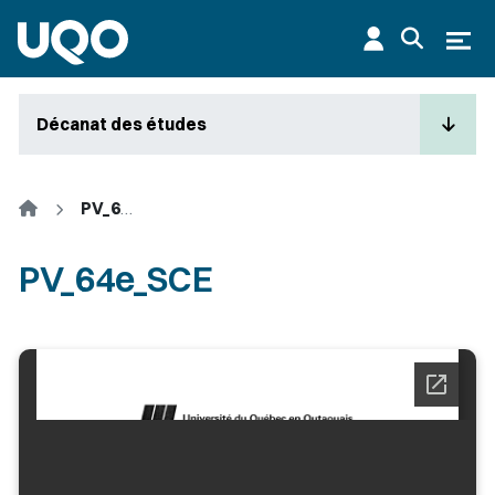
Aller au contenu principal
Ouvr
Décanat des études
Accueil
PV_64e_SCE
PV_64e_SCE