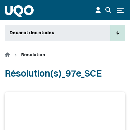
Aller au contenu principal
Ouvr
Décanat des études
Accueil
Résolution(s)_97e_SCE
Résolution(s)_97e_SCE