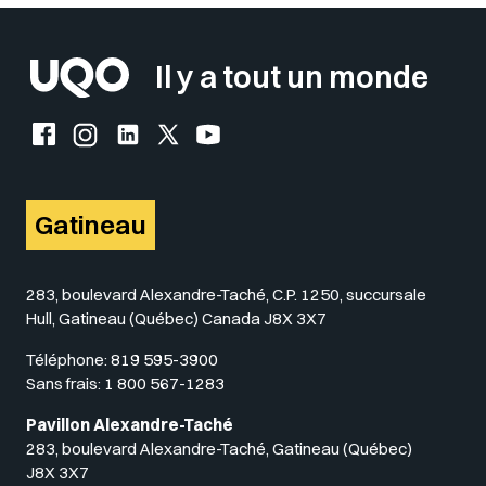
Il y a tout un monde
Facebook de l'UQO
Instagram de l'UQO
LinkedIn de l'UQO
X (Twitter) de l'UQO
YouTube de l'UQO
Gatineau
283, boulevard Alexandre-Taché, C.P. 1250, succursale
Hull, Gatineau (Québec) Canada J8X 3X7
Téléphone:
819 595-3900
Sans frais:
1 800 567-1283
Pavillon Alexandre-Taché
283, boulevard Alexandre-Taché, Gatineau (Québec)
J8X 3X7