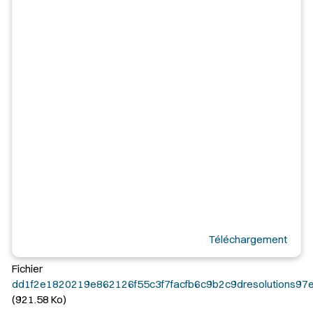
Téléchargement
Fichier
dd1f2e1820219e862126f55c3f7facfb6c9b2c9dresolutions97e
(921.58 Ko)